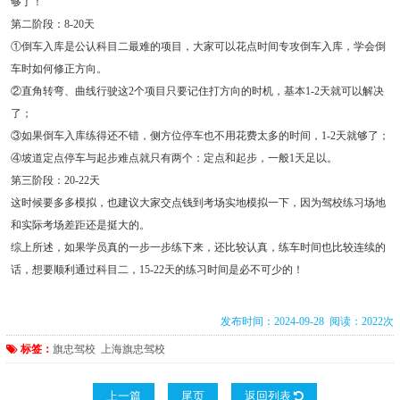
够了！
第二阶段：8-20天
①倒车入库是公认科目二最难的项目，大家可以花点时间专攻倒车入库，学会倒
车时如何修正方向。
②直角转弯、曲线行驶这2个项目只要记住打方向的时机，基本1-2天就可以解决
了；
③如果倒车入库练得还不错，侧方位停车也不用花费太多的时间，1-2天就够了；
④坡道定点停车与起步难点就只有两个：定点和起步，一般1天足以。
第三阶段：20-22天
这时候要多多模拟，也建议大家交点钱到考场实地模拟一下，因为驾校练习场地
和实际考场差距还是挺大的。
综上所述，如果学员真的一步一步练下来，还比较认真，练车时间也比较连续的
话，想要顺利通过科目二，15-22天的练习时间是必不可少的！
发布时间：2024-09-28 阅读：2022次
标签：
旗忠驾校
上海旗忠驾校
上一篇
尾页
返回列表