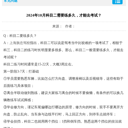
常见问题
2024年10月科目二需要练多久，才能去考试？
来源： 作者：
Q：科目二要练多久？
A：
上海旗忠驾校
指出，科目二可以说是驾考当中比较难的一项考试了，相较于
科三，科目二的练习时长明显要多很多。那么，科目二一般需要练多久，才能去
考试呢？
科目二练习时间通常是15-22天，大概3周左右。
第一阶段3-7天：打基础
①学员需要熟悉车辆，比如怎么打方向盘、调整座椅以及后视镜等，这些有助于
后面练习具体项目；
②离合半联动做到熟练，建议大家练习离合的时候不要偷懒，有条件的可以换几
辆教练车试试脚感；
③学会修方向，谨记车尾偏哪边打哪边的原理，修方向的时候，双手不要离开方
向盘，防止乱向。当车身与边线平行时，马上回正方向，到停车点就停车；
④学会挂挡，科目二也就用两个挡位：1挡和倒车挡。熟悉这两个挡位的挂法就