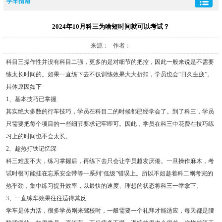
学车指南
2024年10月科三为啥短时间就可以考试？
来源： 作者：
科目三操作性并没有科目二强，更多的是对细节的把控，因此一般来说是不需要
练太长时间的。如果一直练下去不仅训练效果大大折扣，学员也会“日久生疲”。
具体原因如下
1、基本技巧已掌握
其实绝大多数的行车技巧，学员在科目二的时候都已经学会了。到了科三，学员
只需要把每个项目的一些细节要求记牢即可。因此，学员在科三中花费在技巧练
习上的时间也不会太长。
2、趁热打铁记忆深
科三难度不大，练习掌握后，再练下去只会让学员越发厌倦。一旦操作麻木，考
试时很可能挂在忘系安全带等一系列“低级”错误上。所以不如趁着科二刚考完的
热乎劲，集中练习提升效率，以最快的速度、理想的状态将科三一举拿下。
3、一直练车效果往往适得其反
学车是体力活，很多学员刚来驾校时，一般需要一个礼拜才能适应，每天都是腰